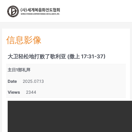
콘
텐
츠
로
건
너
信息影像
뛰
기
大卫轻松地打败了歌利亚 (撒上 17:31-37)
主日1部礼拜
Date
2025.07.13
Views
2344