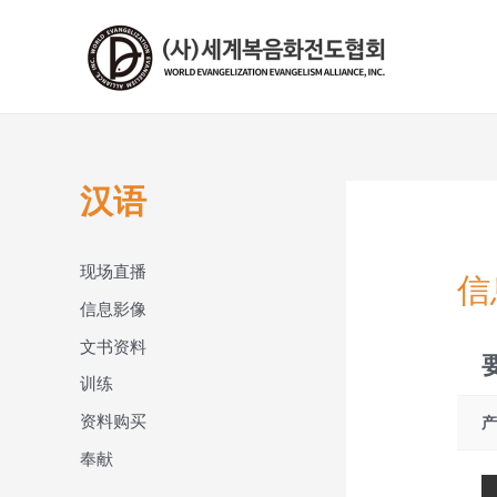
콘
텐
츠
로
건
너
뛰
汉语
기
现场直播
信
信息影像
文书资料
训练
资料购买
奉献