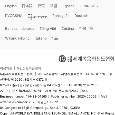
English
日本語
汉语
華語
Español
FRANÇAIS
РУССКИЙ
Português
Deutsch
မြန်မာဘာသာ
Bahasa Indonesia
Tiếng Việt
Čeština
한국수어
Wikang Filipino
Italiano
ไทย
이용약관
|
개인정보취급정책
(사)세계복음화전도협회 | 대표자: 류광수 | 사업자등록번호: 114-82-01565 | 통
신판매: 제 2020 서울강서 0872 호
07591 서울시 강서구 강서로 56길 84 237센터 | TEL. (070)7207-2100,
2200 | FAX. (02)3662-8774 | 자료구매 문의 (02)2642-7846
Business number: 114-82-01565 | Publisher number: 2020-00003 | Mail
order sales number: 2020 서울강서 0872
84 Gongseo ro 56gil, Gangseo-gu, Seoul, 07591, KOREA
Copyright WORLD EVANGELIZATION EVANGELISM ALLIANCE, INC. © All Rights