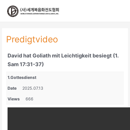
콘
텐
츠
로
건
너
Predigtvideo
뛰
기
David hat Goliath mit Leichtigkeit besiegt (1.
Sam 17:31-37)
1.Gottesdienst
Date
2025.07.13
Views
666