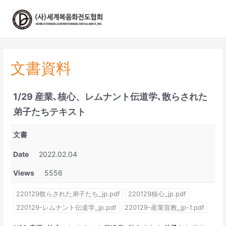
콘
텐
츠
로
건
너
文書資料
뛰
기
1/29 産業､核心、レムナント伝道学､散らされた
弟子たちテキスト
文書
Date
2022.02.04
Views
5556
220129散らされた弟子たち_jp.pdf
220129核心_jp.pdf
220129-レムナント伝道学_jp.pdf
220129-産業宣教_jp-1.pdf