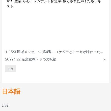
1/29 産業､核心、レムナント伝道学､散らされた弟子たちテキ
スト
«
1/23 区域メッセ—ジ 第4週 - ヨケベデとモーセが味わった私の24
2022.1.22 産業宣教 - ３つの祝福
»
List
日本語
Live