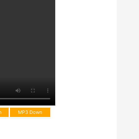
n
MP3 Down