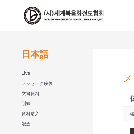
콘
텐
츠
로
건
너
뛰
日本語
기
Live
メ
メッセージ映像
文書資料
訓練
資料購入
献金