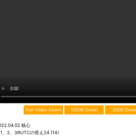
Full Video Down
1000K Down
300K Dow
022.04.02 核心
1、2、3RUTCの答え24 (14)