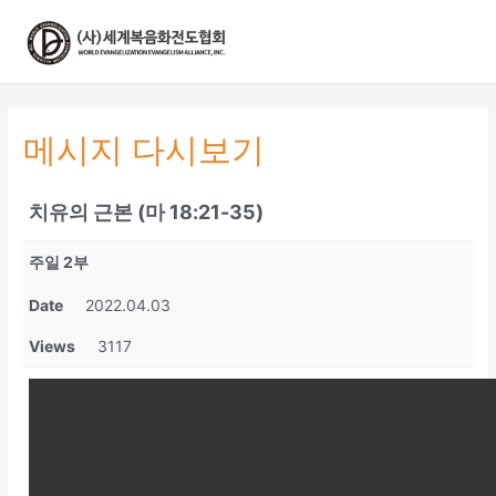
콘
텐
츠
로
건
너
메시지 다시보기
뛰
기
치유의 근본 (마 18:21-35)
주일 2부
Date
2022.04.03
Views
3117