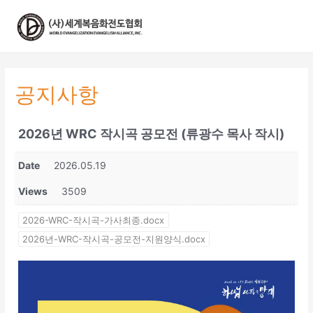
콘
텐
츠
로
건
너
공지사항
뛰
기
2026년 WRC 작시곡 공모전 (류광수 목사 작시)
Date
2026.05.19
Views
3509
2026-WRC-작시곡-가사최종.docx
2026년-WRC-작시곡-공모전-지원양식.docx