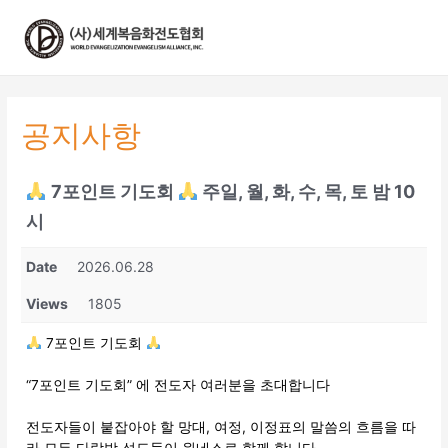
콘
텐
츠
로
건
너
공지사항
뛰
기
7포인트 기도회
주일, 월, 화, 수, 목, 토 밤 10
시
Date
2026.06.28
Views
1805
7포인트 기도회
“7포인트 기도회” 에 전도자 여러분을 초대합니다
전도자들이 붙잡아야 할 망대, 여정, 이정표의 말씀의 흐름을 따