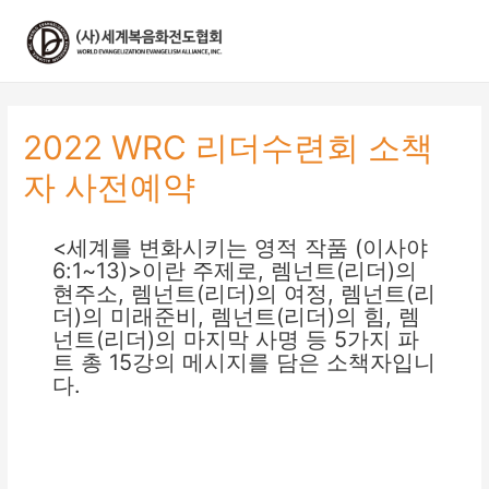
콘
텐
츠
로
건
너
2022 WRC 리더수련회 소책
뛰
기
자 사전예약
<세계를 변화시키는 영적 작품 (이사야
6:1~13)>이란 주제로, 렘넌트(리더)의
현주소, 렘넌트(리더)의 여정, 렘넌트(리
더)의 미래준비, 렘넌트(리더)의 힘, 렘
넌트(리더)의 마지막 사명 등 5가지 파
트 총 15강의 메시지를 담은 소책자입니
다.