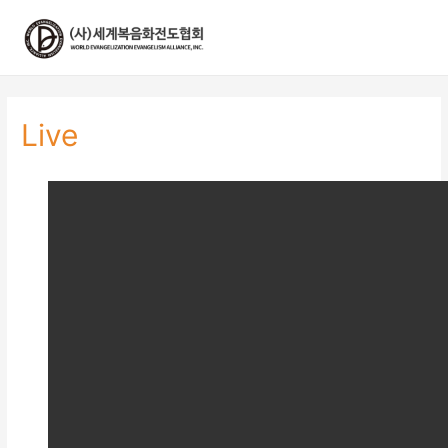
콘
텐
츠
로
건
너
Live
뛰
기