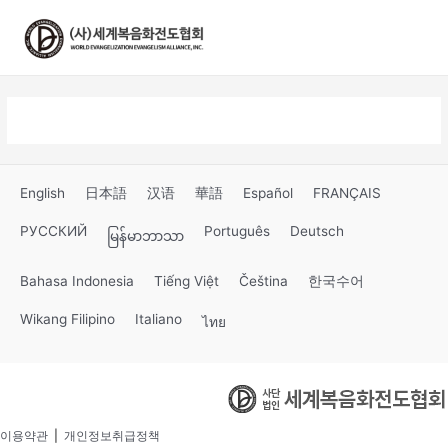
콘
텐
츠
로
건
너
뛰
기
English
日本語
汉语
華語
Español
FRANÇAIS
РУССКИЙ
Português
Deutsch
မြန်မာဘာသာ
Bahasa Indonesia
Tiếng Việt
Čeština
한국수어
Wikang Filipino
Italiano
ไทย
이용약관
|
개인정보취급정책