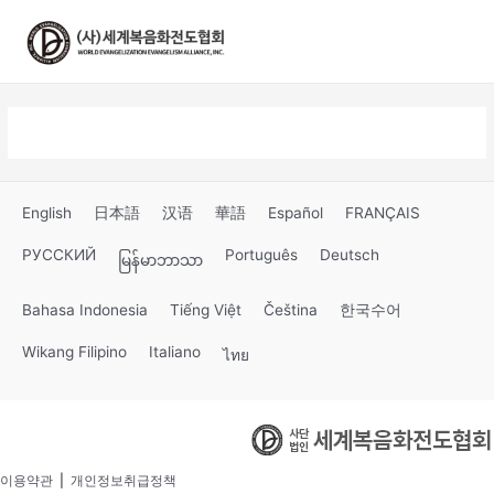
콘
텐
츠
로
건
너
뛰
기
English
日本語
汉语
華語
Español
FRANÇAIS
РУССКИЙ
Português
Deutsch
မြန်မာဘာသာ
Bahasa Indonesia
Tiếng Việt
Čeština
한국수어
Wikang Filipino
Italiano
ไทย
이용약관
|
개인정보취급정책