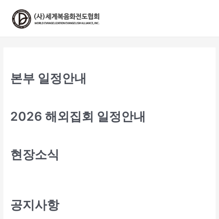
콘
텐
츠
로
건
너
뛰
본부 일정안내
기
2026 해외집회 일정안내
현장소식
공지사항