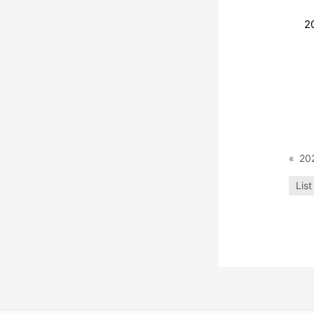
2
«
List