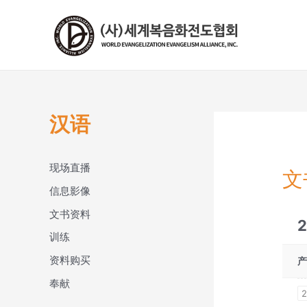
콘
텐
츠
로
건
너
뛰
汉语
기
现场直播
文
信息影像
文书资料
2
训练
资料购买
奉献
2