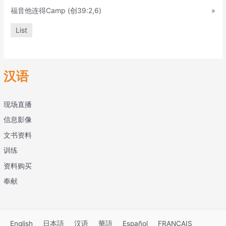
福音他连得Camp (创39:2,6)
»
List
汉语
现场直播
信息影像
文书资料
训练
资料购买
奉献
English
日本語
汉语
華語
Español
FRANÇAIS