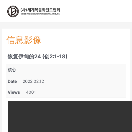
콘
텐
츠
로
건
너
信息影像
뛰
기
恢复伊甸的24 (创2:1-18)
核心
Date
2022.02.12
Views
4001