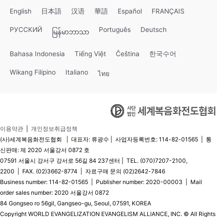
English
日本語
汉语
華語
Español
FRANÇAIS
РУССКИЙ
Português
Deutsch
မြန်မာဘာသာ
Bahasa Indonesia
Tiếng Việt
Čeština
한국수어
Wikang Filipino
Italiano
ไทย
이용약관
|
개인정보취급정책
(사)세계복음화전도협회 | 대표자: 류광수 | 사업자등록번호: 114-82-01565 | 통
신판매: 제 2020 서울강서 0872 호
07591 서울시 강서구 강서로 56길 84 237센터 | TEL. (070)7207-2100,
2200 | FAX. (02)3662-8774 | 자료구매 문의 (02)2642-7846
Business number: 114-82-01565 | Publisher number: 2020-00003 | Mail
order sales number: 2020 서울강서 0872
84 Gongseo ro 56gil, Gangseo-gu, Seoul, 07591, KOREA
Copyright WORLD EVANGELIZATION EVANGELISM ALLIANCE, INC. © All Rights