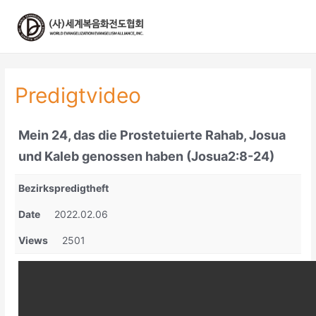
콘
텐
츠
로
건
너
Predigtvideo
뛰
기
Mein 24, das die Prostetuierte Rahab, Josua
und Kaleb genossen haben (Josua2:8-24)
Bezirkspredigtheft
Date
2022.02.06
Views
2501