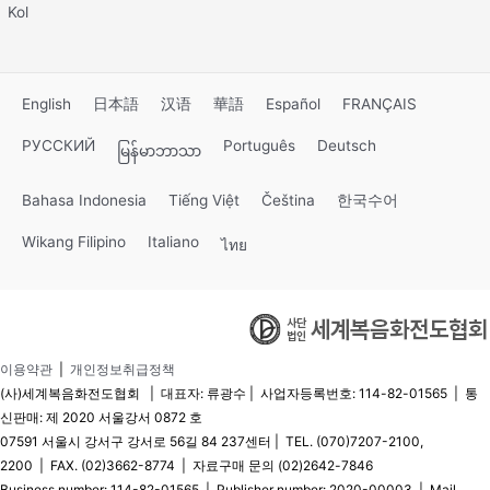
Kol
English
日本語
汉语
華語
Español
FRANÇAIS
РУССКИЙ
Português
Deutsch
မြန်မာဘာသာ
Bahasa Indonesia
Tiếng Việt
Čeština
한국수어
Wikang Filipino
Italiano
ไทย
이용약관
|
개인정보취급정책
(사)세계복음화전도협회 | 대표자: 류광수 | 사업자등록번호: 114-82-01565 | 통
신판매: 제 2020 서울강서 0872 호
07591 서울시 강서구 강서로 56길 84 237센터 | TEL. (070)7207-2100,
2200 | FAX. (02)3662-8774 | 자료구매 문의 (02)2642-7846
Business number: 114-82-01565 | Publisher number: 2020-00003 | Mail