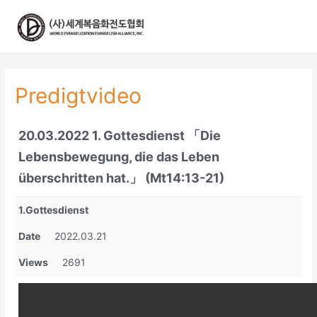
콘
텐
츠
로
건
너
Predigtvideo
뛰
기
20.03.2022 1. Gottesdienst 「Die
Lebensbewegung, die das Leben
überschritten hat.」 (Mt14:13-21)
1.Gottesdienst
Date
2022.03.21
Views
2691