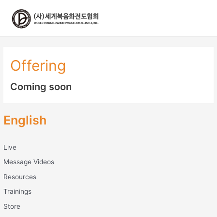
콘
텐
츠
로
건
너
Offering
뛰
기
Coming soon
English
Live
Message Videos
Resources
Trainings
Store