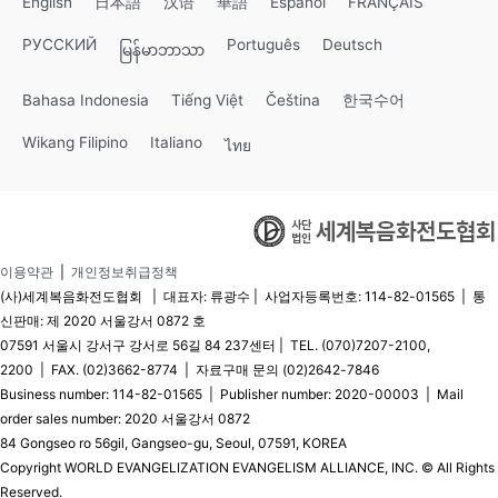
English
日本語
汉语
華語
Español
FRANÇAIS
РУССКИЙ
Português
Deutsch
မြန်မာဘာသာ
Bahasa Indonesia
Tiếng Việt
Čeština
한국수어
Wikang Filipino
Italiano
ไทย
이용약관
|
개인정보취급정책
(사)세계복음화전도협회 | 대표자: 류광수 | 사업자등록번호: 114-82-01565 | 통
신판매: 제 2020 서울강서 0872 호
07591 서울시 강서구 강서로 56길 84 237센터 | TEL. (070)7207-2100,
2200 | FAX. (02)3662-8774 | 자료구매 문의 (02)2642-7846
Business number: 114-82-01565 | Publisher number: 2020-00003 | Mail
order sales number: 2020 서울강서 0872
84 Gongseo ro 56gil, Gangseo-gu, Seoul, 07591, KOREA
Copyright WORLD EVANGELIZATION EVANGELISM ALLIANCE, INC. © All Rights
Reserved.