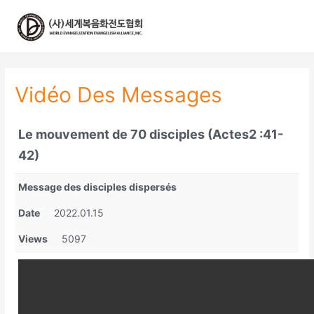
콘
텐
츠
로
건
너
Vidéo Des Messages
뛰
기
Le mouvement de 70 disciples (Actes2 :41-
42)
Message des disciples dispersés
Date
2022.01.15
Views
5097