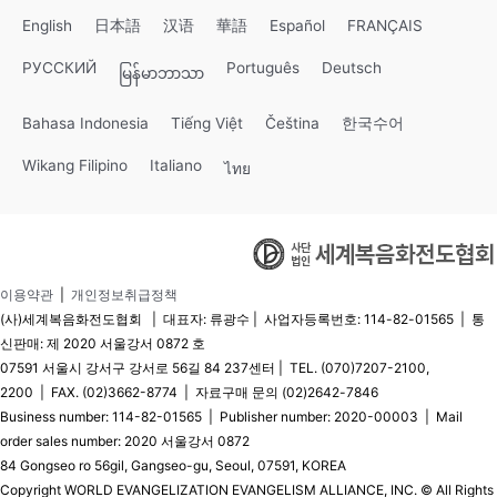
English
日本語
汉语
華語
Español
FRANÇAIS
РУССКИЙ
Português
Deutsch
မြန်မာဘာသာ
Bahasa Indonesia
Tiếng Việt
Čeština
한국수어
Wikang Filipino
Italiano
ไทย
이용약관
|
개인정보취급정책
(사)세계복음화전도협회 | 대표자: 류광수 | 사업자등록번호: 114-82-01565 | 통
신판매: 제 2020 서울강서 0872 호
07591 서울시 강서구 강서로 56길 84 237센터 | TEL. (070)7207-2100,
2200 | FAX. (02)3662-8774 | 자료구매 문의 (02)2642-7846
Business number: 114-82-01565 | Publisher number: 2020-00003 | Mail
order sales number: 2020 서울강서 0872
84 Gongseo ro 56gil, Gangseo-gu, Seoul, 07591, KOREA
Copyright WORLD EVANGELIZATION EVANGELISM ALLIANCE, INC. © All Rights