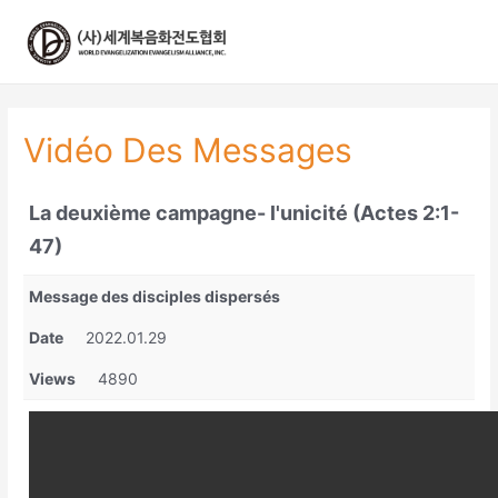
콘
텐
츠
로
건
너
Vidéo Des Messages
뛰
기
La deuxième campagne- l'unicité (Actes 2:1-
47)
Message des disciples dispersés
Date
2022.01.29
Views
4890