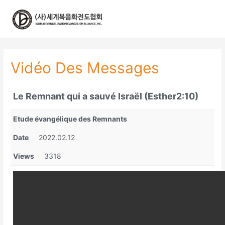
콘
텐
츠
로
건
너
Vidéo Des Messages
뛰
기
Le Remnant qui a sauvé Israël (Esther2:10)
Etude évangélique des Remnants
Date
2022.02.12
Views
3318