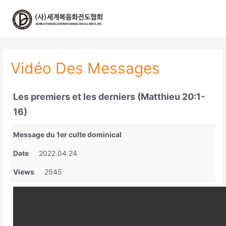
콘
텐
츠
로
건
너
Vidéo Des Messages
뛰
기
Les premiers et les derniers (Matthieu 20:1-
16)
Message du 1er culte dominical
Date
2022.04.24
Views
2545