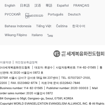
English
日本語
汉语
華語
Español
FRANÇAIS
РУССКИЙ
Português
Deutsch
မြန်မာဘာသာ
Bahasa Indonesia
Tiếng Việt
Čeština
한국수어
Wikang Filipino
Italiano
ไทย
이용약관
|
개인정보취급정책
(사)세계복음화전도협회 | 대표자: 류광수 | 사업자등록번호: 114-82-01565 | 통
신판매: 제 2020 서울강서 0872 호
07591 서울시 강서구 강서로 56길 84 237센터 | TEL. (070)7207-2100,
2200 | FAX. (02)3662-8774 | 자료구매 문의 (02)2642-7846
Business number: 114-82-01565 | Publisher number: 2020-00003 | Mail
order sales number: 2020 서울강서 0872
84 Gongseo ro 56gil, Gangseo-gu, Seoul, 07591, KOREA
Copyright WORLD EVANGELIZATION EVANGELISM ALLIANCE, INC. © All Rights