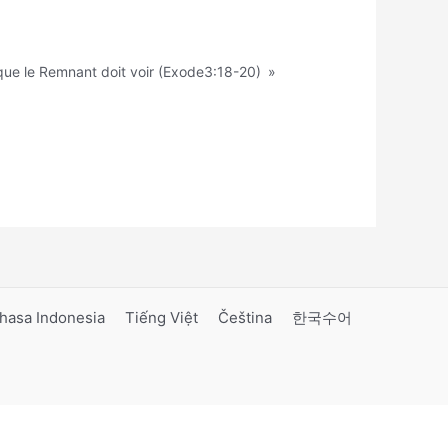
que le Remnant doit voir (Exode3:18-20)
»
hasa Indonesia
Tiếng Việt
Čeština
한국수어