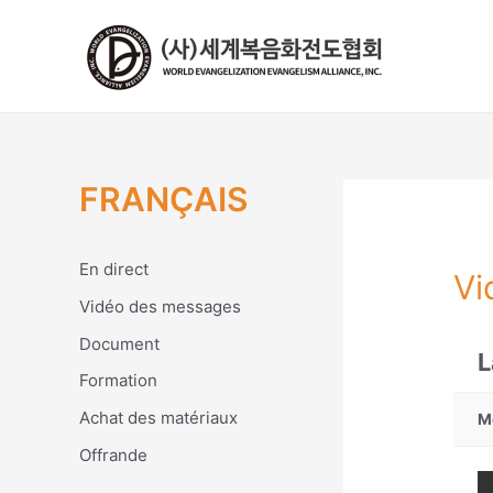
콘
텐
츠
로
건
너
뛰
FRANÇAIS
기
En direct
Vi
Vidéo des messages
Document
L
Formation
Achat des matériaux
M
Offrande