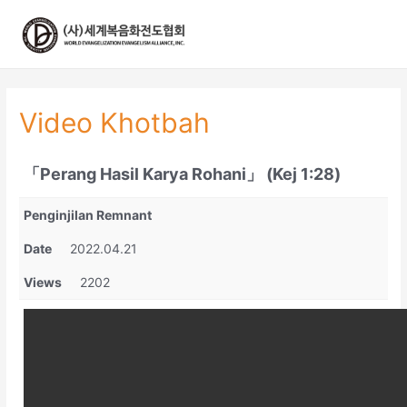
콘
텐
츠
로
건
너
Video Khotbah
뛰
기
「Perang Hasil Karya Rohani」 (Kej 1:28)
Penginjilan Remnant
Date
2022.04.21
Views
2202