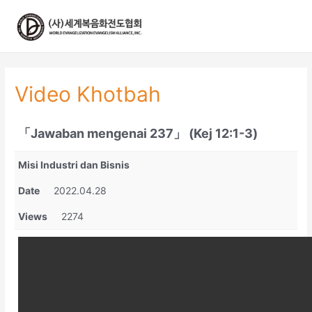
콘
텐
츠
로
건
너
Video Khotbah
뛰
기
「Jawaban mengenai 237」 (Kej 12:1-3)
Misi Industri dan Bisnis
Date
2022.04.28
Views
2274