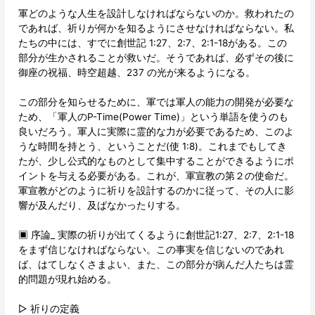
軍どのような人生を設計しなければならないのか。救われたの
であれば、祈りが何かを知るようにさせなければならない。私
たちの中には、すでに創世記 1:27、2:7、2:1-18がある。この
部分が生かされることが救いだ。そうであれば、必ずその後に
御座の祝福、時空超越、237 の光が来るようになる。
この部分を知らせるために、軍では軍人の能力の開発が必要な
ため、「軍人のP-Time(Power Time)」という単語を使うのも
良いだろう。軍人に実際に霊的な力が必要であるため、このよ
うな時間を持とう、ということだ(使 1:8)。これまでもしてき
たが、少し公式的なものとして集中することができるようにポ
イントを与える必要がある。これが、軍宣教の第２の使命だ。
軍宣教がどのように祈りを設計するのかに従って、その人に影
響が及んだり、及ばなかったりする。
▣ 序論_ 実際の祈りが出てくるように創世記1:27、2:7、2:1-18
をまず信じなければならない。この事実を信じないのであれ
ば、はてしなくさまよい、また、この部分が病んだ人たちは霊
的問題が現れ始める。
▷ 祈りの定義