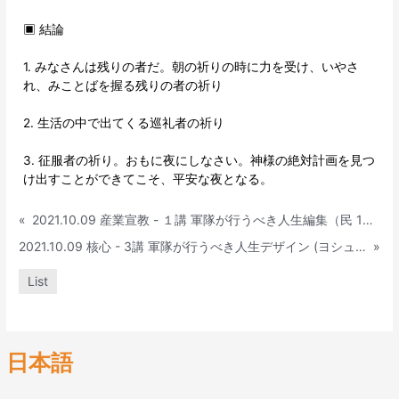
▣ 結論
1. みなさんは残りの者だ。朝の祈りの時に力を受け、いやさ
れ、みことばを握る残りの者の祈り
2. 生活の中で出てくる巡礼者の祈り
3. 征服者の祈り。おもに夜にしなさい。神様の絶対計画を見つ
け出すことができてこそ、平安な夜となる。
«
2021.10.09 産業宣教 - １講 軍隊が行うべき人生編集（民 14：1-10）
2021.10.09 核心 - 3講 軍隊が行うべき人生デザイン (ヨシュア 10:10-14)
»
List
日本語