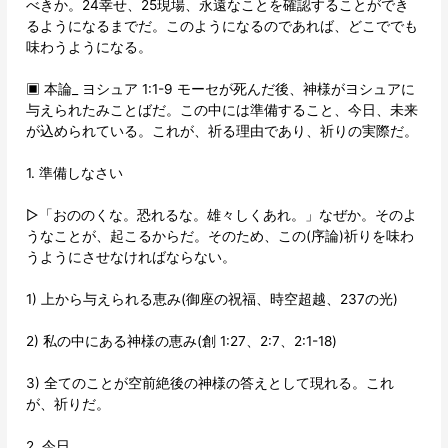
べきか。24幸せ、25現場、永遠なことを確認することができ
るようになるまでだ。このようになるのであれば、どこででも
味わうようになる。
▣ 本論_ ヨシュア 1:1-9 モーセが死んだ後、神様がヨシュアに
与えられたみことばだ。この中には準備すること、今日、未来
が込められている。これが、祈る理由であり、祈りの実際だ。
1. 準備しなさい
▷「おののくな。恐れるな。雄々しくあれ。」なぜか。そのよ
うなことが、起こるからだ。そのため、この(序論)祈りを味わ
うようにさせなければならない。
1) 上から与えられる恵み(御座の祝福、時空超越、237の光)
2) 私の中にある神様の恵み(創 1:27、2:7、2:1-18)
3) 全てのことが空前絶後の神様の答えとして現れる。これ
が、祈りだ。
2. 今日