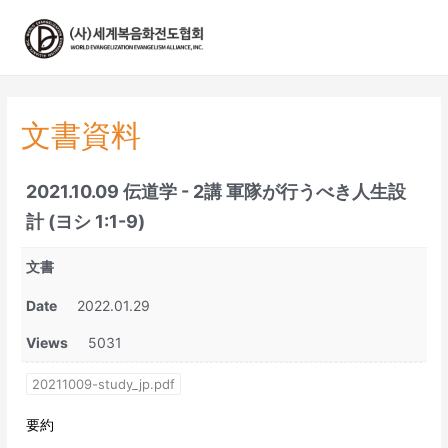
콘
텐
츠
로
건
너
文書資料
뛰
기
2021.10.09 伝道学 - 2講 軍隊が行うべき人生設
計 (ヨシ 1:1-9)
文書
Date
2022.01.29
Views
5031
20211009-study_jp.pdf
要約