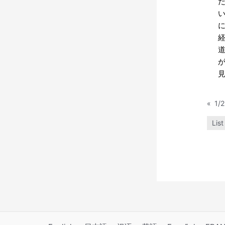
だ
«
List