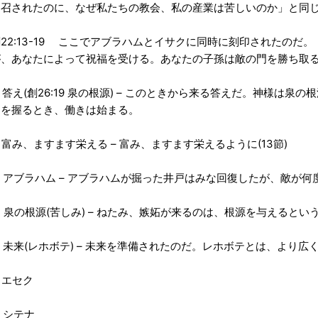
に召されたのに、なぜ私たちの教会、私の産業は苦しいのか」と同
22:13-19 ここでアブラハムとイサクに同時に刻印されたのだ
が、あなたによって祝福を受ける。あなたの子孫は敵の門を勝ち取
. 答え(創26:19 泉の根源) – このときから来る答えだ。神様は
約を握るとき、働きは始まる。
) 富み、ますます栄える – 富み、ますます栄えるように(13節)
) アブラハム – アブラハムが掘った井戸はみな回復したが、敵が
) 泉の根源(苦しみ) – ねたみ、嫉妬が来るのは、根源を与えると
. 未来(レホボテ) – 未来を準備されたのだ。レホボテとは、より
) エセク
) シテナ