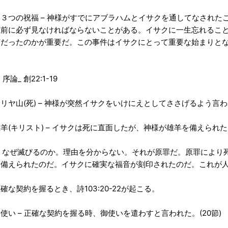
３つの祝福 – 神様がすでにアブラハムとイサクを通してなされた
以前に必ず見なければならないことがある。イサクに一生忘れるこ
何だったのかが重要だ。この事件はイサクにとって重要な始まりと
 序論_ 創22:1-19
リヤ山(死) – 神様が突然イサクをいけにえとしてささげるよう言
羊(キリスト) – イサクは死に直面したが、神様が雄羊を備えられ
▷ なぜ滅びるのか。理由を分からない。それが原罪だ。原罪により
を備えられたのだ。イサクに確実な福音が刻印されたのだ。これが
確な契約を握るとき、詩103:20-22が起こる。
使い – 正確な契約を握る時、御使いを遣わすと言われた。(20節)