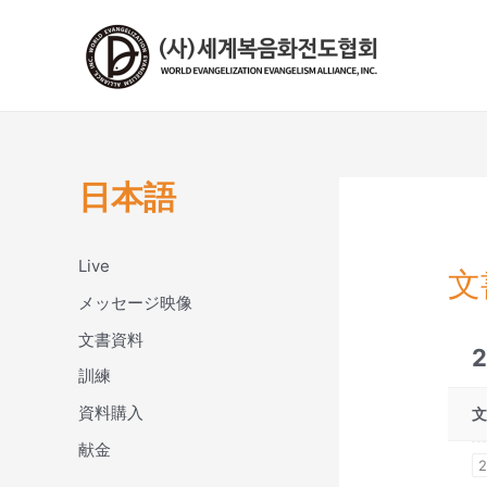
콘
텐
츠
로
건
너
뛰
日本語
기
Live
文
メッセージ映像
文書資料
訓練
資料購入
献金
2