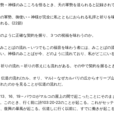
勢 – 神様のみこころを悟るとき、天の軍勢を送られると記録されてい
天の軍勢、御使い – 神様が完全に私とともにおられる礼拝と祈りを
れる。(22節)
どのように正確な契約を握り、３つの祝福を味わうのか。
. みことばの流れ – いつでもこの福音を味わう者には、みことば
ない。神様のみことばが今、どのように流れており、私がどこにい
. 祈りの流れ – 祈りの答えにも流れがある。その中で契約を握るとき、
. 伝道の流れ(カル、オリ、マル) – なぜカルバリの丘からオリー
ばれたのかを見ることが伝道の流れだ。
13、16、19 – パウロがマルコの屋上の間で起こったことにそのまま従った(
)。このとき、行く前に詩103:20-22のことが起こる。これがセ
き、復興の暴風が起こる。伝道しに行く以前に、すでに働きが起こ