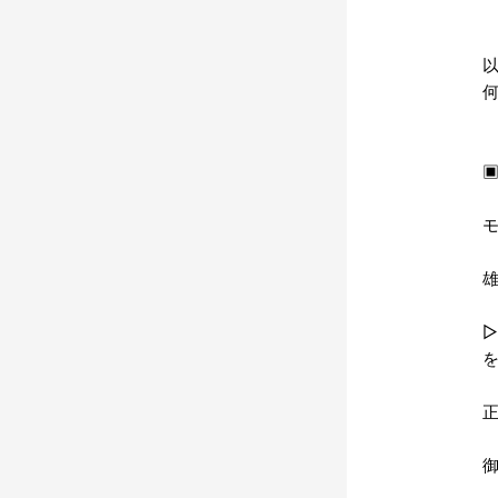
▣
モ
雄
正
御