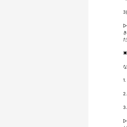
3
▣
1
2
3