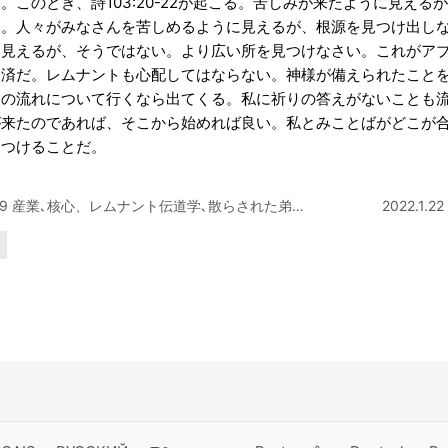
。このとき、詩103:20-22が起こる。苦しみが来たように見え
い。人々がみなさんを苦しめるように見えるが、根源を見つけ出し
に見えるが、そうではない。より広い所を見つけなさい。これがア
経済だ。レムナントも心配してはならない。神様が備えられたこと
道の流れについて行くなら出てくる。私に祈りの答えがないことも
が来たのであれば、そこから始めれば良い。私とみことばがどこが
見つけることだ。
1/29 産業､核心、レムナント伝道学､散らされた弟子たちテキスト