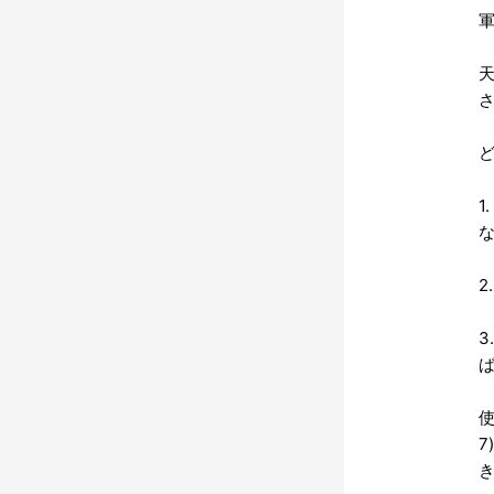
軍
さ
1
2
3
使
7