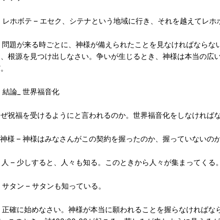
) レホボテ – エセク、シテナという地域に行き、それを越えてレ
▷ 問題が来る時ごとに、神様が備えられたことを見なければならな
き、根源を見つけ出しなさい。争いが生じるとき、神様は本当の広
だ。
 結論_ 世界福音化
なぜ祝福を受けるようにと言われるのか。世界福音化をしなければ
. 神様 – 神様はみなさんがこの契約を握ったのか、握っていないの
. 人 – 少しすると、人々も知る。このときから人々が集まってくる
. サタン – サタンも知っている。
▷ 正確に始めなさい。神様が本当に願われることを握らなければな