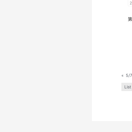
2
第
«
List