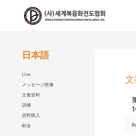
콘
텐
츠
로
건
너
뛰
日本語
기
Live
文
メッセージ映像
文書資料
訓練
1
資料購入
D
献金