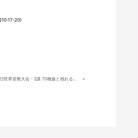
:17-20)
第25次2022世界宣教大会 - 2講 70種族と残れる者の道 (使2:9-11)
»