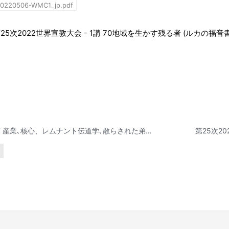
0220506-WMC1_jp.pdf
25次2022世界宣教大会 - 1講 70地域を生かす残る者 (ルカの福音書10
5/7 産業､核心、レムナント伝道学､散らされた弟子たちテキスト