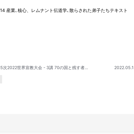
/14 産業､核心、レムナント伝道学､散らされた弟子たちテキスト
第25次2022世界宣教大会 - 3講 70の国と残す者の道（使17:1、18:4、19:8）