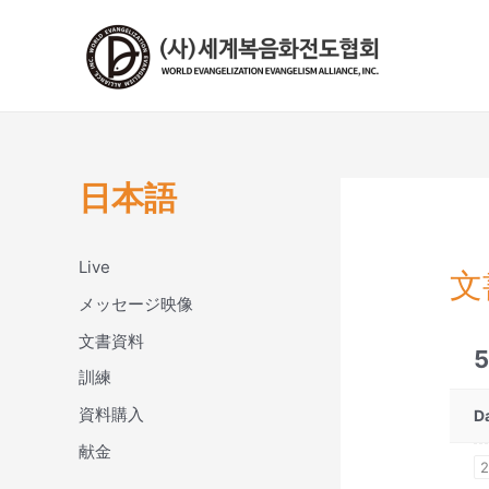
콘
텐
츠
로
건
너
뛰
日本語
기
Live
文
メッセージ映像
文書資料
訓練
資料購入
D
献金
2