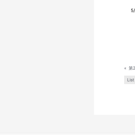
5
«
List