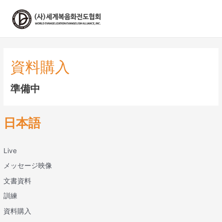
콘
텐
츠
로
건
너
資料購入
뛰
기
準備中
日本語
Live
メッセージ映像
文書資料
訓練
資料購入