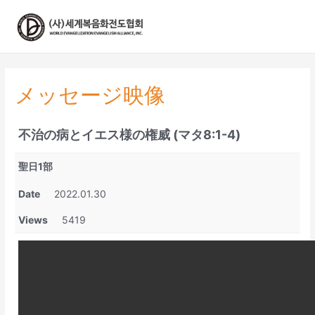
콘
텐
츠
로
건
너
メッセージ映像
뛰
기
不治の病とイエス様の権威 (マタ8:1-4)
聖日1部
Date
2022.01.30
Views
5419