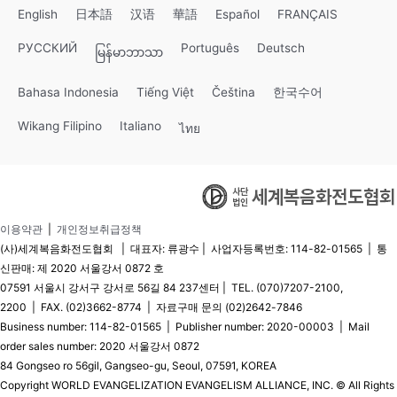
English
日本語
汉语
華語
Español
FRANÇAIS
РУССКИЙ
Português
Deutsch
မြန်မာဘာသာ
Bahasa Indonesia
Tiếng Việt
Čeština
한국수어
Wikang Filipino
Italiano
ไทย
이용약관
|
개인정보취급정책
(사)세계복음화전도협회 | 대표자: 류광수 | 사업자등록번호: 114-82-01565 | 통
신판매: 제 2020 서울강서 0872 호
07591 서울시 강서구 강서로 56길 84 237센터 | TEL. (070)7207-2100,
2200 | FAX. (02)3662-8774 | 자료구매 문의 (02)2642-7846
Business number: 114-82-01565 | Publisher number: 2020-00003 | Mail
order sales number: 2020 서울강서 0872
84 Gongseo ro 56gil, Gangseo-gu, Seoul, 07591, KOREA
Copyright WORLD EVANGELIZATION EVANGELISM ALLIANCE, INC. © All Rights