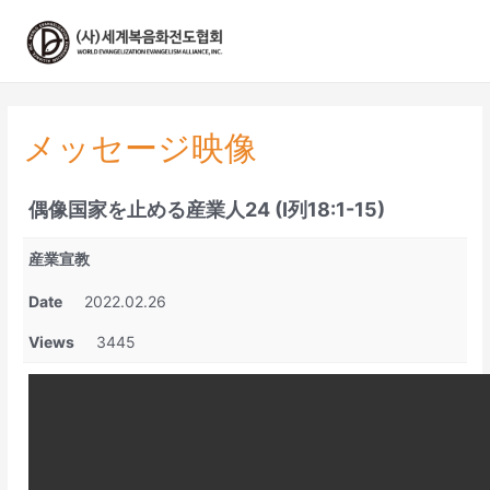
콘
텐
츠
로
건
너
メッセージ映像
뛰
기
偶像国家を止める産業人24 (Ⅰ列18:1-15)
産業宣教
Date
2022.02.26
Views
3445