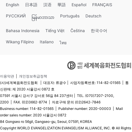
English
日本語
汉语
華語
Español
FRANÇAIS
РУССКИЙ
Português
Deutsch
မြန်မာဘာသာ
Bahasa Indonesia
Tiếng Việt
Čeština
한국수어
Wikang Filipino
Italiano
ไทย
이용약관
|
개인정보취급정책
(사)세계복음화전도협회 | 대표자: 류광수 | 사업자등록번호: 114-82-01565 | 통
신판매: 제 2020 서울강서 0872 호
07591 서울시 강서구 강서로 56길 84 237센터 | TEL. (070)7207-2100,
2200 | FAX. (02)3662-8774 | 자료구매 문의 (02)2642-7846
Business number: 114-82-01565 | Publisher number: 2020-00003 | Mail
order sales number: 2020 서울강서 0872
84 Gongseo ro 56gil, Gangseo-gu, Seoul, 07591, KOREA
Copyright WORLD EVANGELIZATION EVANGELISM ALLIANCE, INC. © All Rights