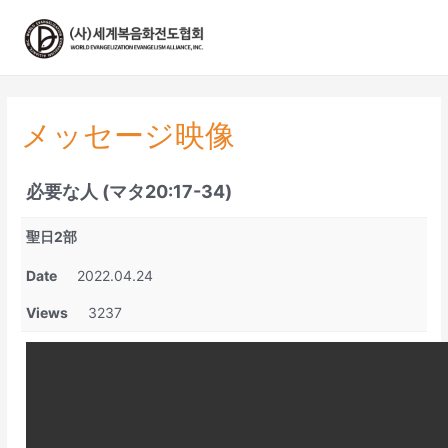
콘
텐
츠
로
건
너
メッセージ映像
뛰
기
必要な人 (マタ20:17-34)
聖日2部
Date
2022.04.24
Views
3237