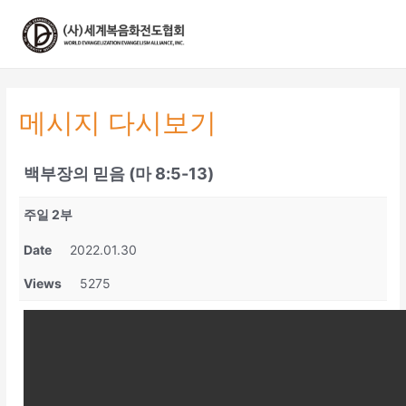
콘
텐
츠
로
건
너
메시지 다시보기
뛰
기
백부장의 믿음 (마 8:5-13)
주일 2부
Date
2022.01.30
Views
5275