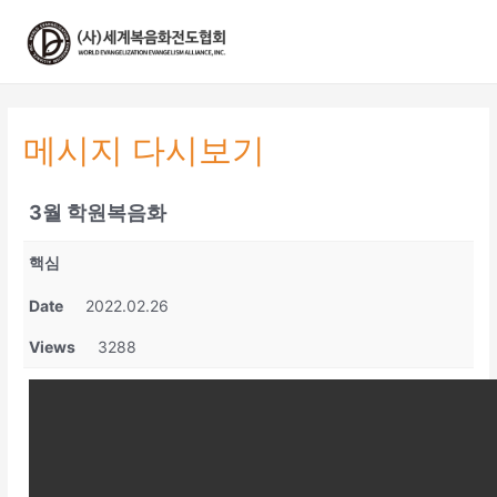
콘
텐
츠
로
건
너
메시지 다시보기
뛰
기
3월 학원복음화
핵심
Date
2022.02.26
Views
3288