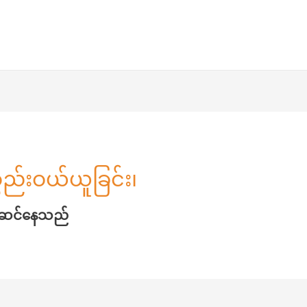
္စည်းဝယ်ယူခြင်း၊
်ဆင်နေသည်