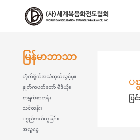
မြန်မာဘာသာ
တိုက်ရိုက်အသံထုတ်လွင့်မှု။
ပစ
နှုတ်ကပတ်တော် ဗီဒီယို။
ပြင
စာရွက်စာတန်း
သင်တန်း၊
ပစ္စည်းဝယ်ယူခြင်း၊
အလှူငွေ