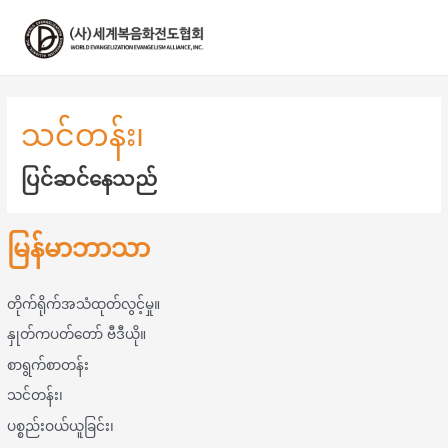
콘
텐
츠
로
건
너
သင်တန်း၊
뛰
기
ပြင်ဆင်နေသည်
မြန်မာဘာသာ
တိုက်ရိုက်အသံထုတ်လွင့်မှု။
နှုတ်ကပတ်တော် ဗီဒီယို။
စာရွက်စာတန်း
သင်တန်း၊
ပစ္စည်းဝယ်ယူခြင်း၊