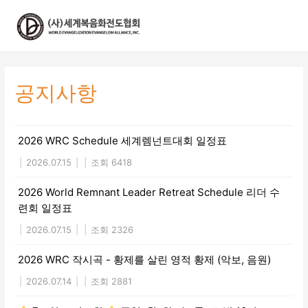
콘
텐
츠
로
건
너
공지사항
뛰
기
2026 WRC Schedule 세계렘넌트대회 일정표
|
2026.07.15
|
|
조회 6418
2026 World Remnant Leader Retreat Schedule 리더 수
련회 일정표
|
2026.07.15
|
|
조회 2326
2026 WRC 작시곡 - 황제를 살린 영적 황제 (악보, 음원)
|
2026.07.14
|
|
조회 2881