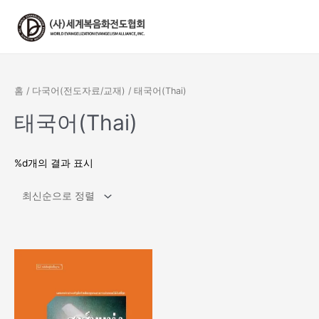
콘
텐
츠
로
건
너
홈
/
다국어(전도자료/교재)
/ 태국어(Thai)
뛰
기
태국어(Thai)
%d개의 결과 표시