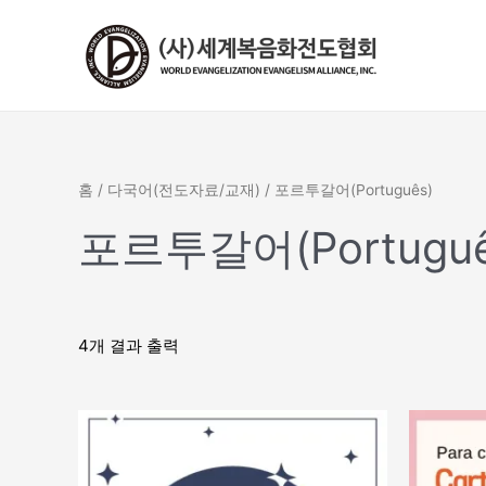
콘
텐
츠
로
건
너
뛰
홈
/
다국어(전도자료/교재)
/ 포르투갈어(Português)
기
포르투갈어(Portuguê
4개 결과 출력