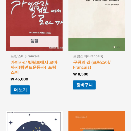
품절
프랑스어(Francais)
프랑스어(Francais)
가이사랴 빌립보에서 로마
구원의 길 (프랑스어/
까지(렘넌트운동사)_프랑
Francais)
스어
₩
8,500
₩
45,000
장바구니
더 보기