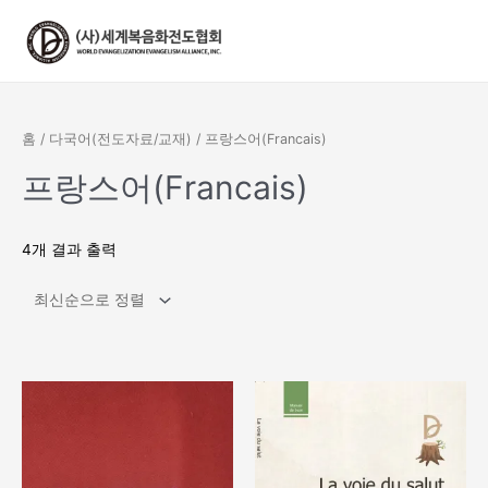
콘
텐
츠
로
건
너
홈
/
다국어(전도자료/교재)
/ 프랑스어(Francais)
뛰
기
프랑스어(Francais)
4개 결과 출력