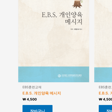
EBS훈련교재
EBS훈
E.B.S. 개인양육 메시지
E.B.S
₩
4,500
₩
4,50
장바구니
장