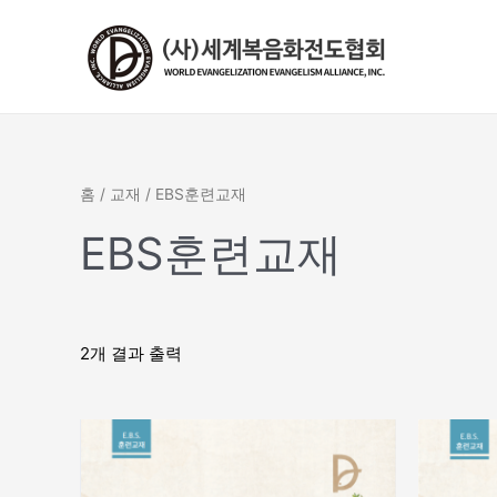
콘
텐
츠
로
건
너
뛰
홈
/
교재
/ EBS훈련교재
기
EBS훈련교재
2개 결과 출력