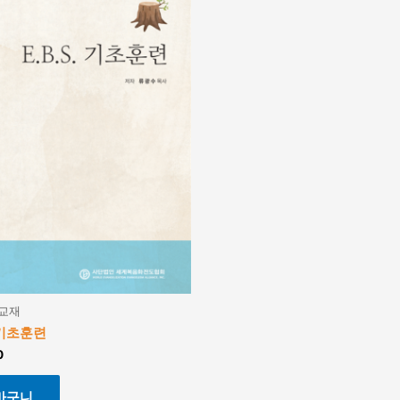
련교재
. 기초훈련
0
바구니