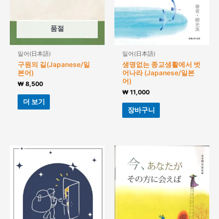
품절
일어(日本語)
일어(日本語)
구원의 길(Japanese/일
생명없는 종교생활에서 벗
본어)
어나라 (Japanese/일본
어)
₩
8,500
₩
11,000
더 보기
장바구니