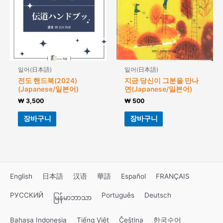
일어(日本語)
일어(日本語)
전도 핸드북(2024)
지금 당신이 그분을 만나
(Japanese/일본어)
면(Japanese/일본어)
₩
3,500
₩
500
장바구니
장바구니
English
日本語
汉语
華語
Español
FRANÇAIS
РУССКИЙ
Português
Deutsch
မြန်မာဘာသာ
Bahasa Indonesia
Tiếng Việt
Čeština
한국수어