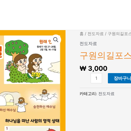
홈
/
전도자료
/ 구원의길포스
전도자료
구원의길포스터
₩
3,000
구
장바구
원
의
카테고리:
전도자료
길
포
스
터
(A2)-