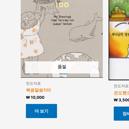
품절
전도자료
전도자료
복음말씀100
전도핸드
₩
10,000
₩
3,50
더 보기
장