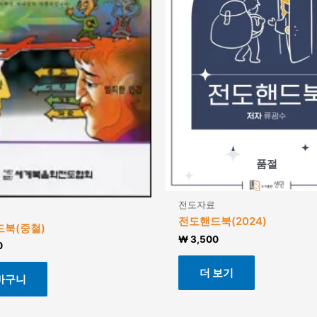
품절
전도자료
전도핸드북(2024)
북(중철)
₩
3,500
0
더 보기
바구니