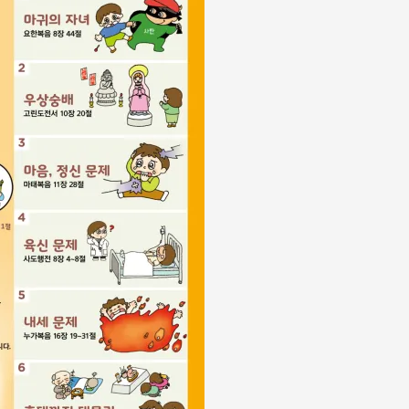
小
수
량