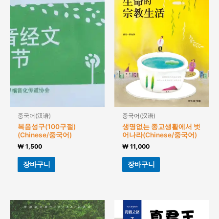
중국어(汉语)
중국어(汉语)
복음성구(100구절)
생명없는 종교생활에서 벗
(Chinese/중국어)
어나라(Chinese/중국어)
₩
1,500
₩
11,000
장바구니
장바구니