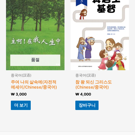
품절
중국어(汉语)
중국어(汉语)
주여 나의 삶속에(자전적
참 왕 되신 그리스도
에세이/Chinese/중국어)
(Chinese/중국어)
₩
3,000
₩
4,000
더 보기
장바구니