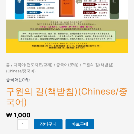
홈
/
다국어(전도자료/교재)
/
중국어(汉语)
/ 구원의 길(책받침)
(Chinese/중국어)
중국어(汉语)
구원의 길(책받침)(Chinese/중
국어)
₩
1,000
구
장바구니
바로구매
원