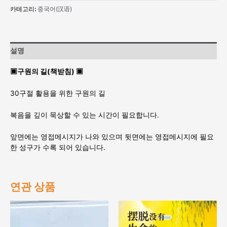
의
카테고리:
중국어(汉语)
길
(책
받
침)
설명
(Chinese/
중
▣구원의 길(책받침) ▣
국
어)
30구절 활용을 위한 구원의 길
수
량
복음을 깊이 묵상할 수 있는 시간이 필요합니다.
앞면에는 영접메시지가 나와 있으며 뒷면에는 영접메시지에 필요
한 성구가 수록 되어 있습니다.
연관 상품