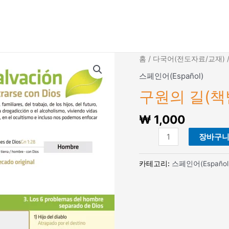
홈
/
다국어(전도자료/교재)
스페인어(Español)
구원의 길(책받
₩
1,000
구
장바구
원
의
카테고리:
스페인어(Español
길
(책
받
침)
(Español/