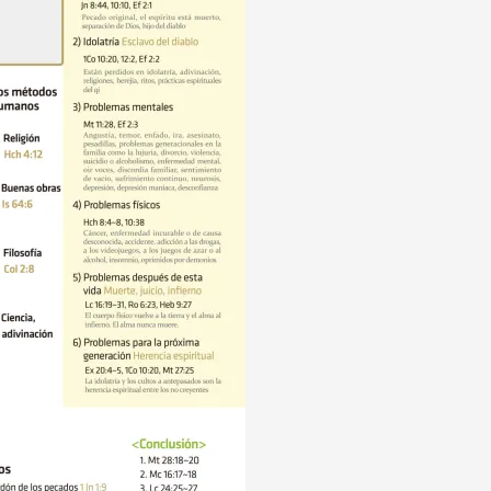
스
페
인
어)
수
량