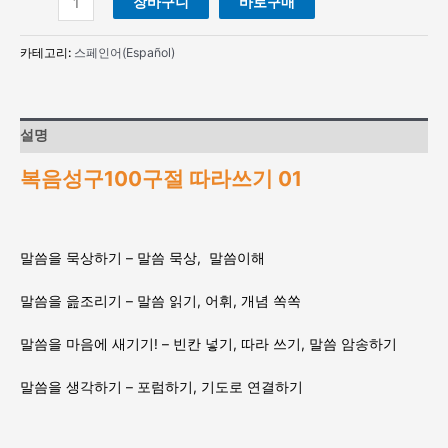
장바구니
바로구매
음
성
카테고리:
스페인어(Español)
구
100
구
절
설명
따
라
복음성구100구절 따라쓰기 01
쓰
기
01(Español/
스
말씀을 묵상하기 – 말씀 묵상, 말씀이해
페
인
말씀을 읊조리기 – 말씀 읽기, 어휘, 개념 쏙쏙
어)
수
말씀을 마음에 새기기! – 빈칸 넣기, 따라 쓰기, 말씀 암송하기
량
말씀을 생각하기 – 포럼하기, 기도로 연결하기