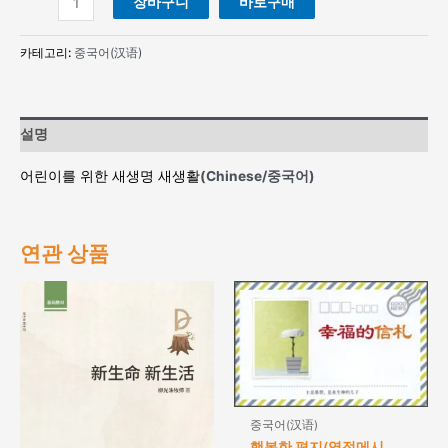
장바구니
바로구매
린
이
카테고리:
중국어(汉语)
를
위
한
새
설명
생
명
어린이를 위한 새생명 새생활
(Chinese/중국어)
새
생
활
(Chinese/
연관 상품
중
국
어)
수
량
중국어(汉语)
행복한 편지(영접메시