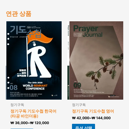
연관 상품
정기구독
정기구독
정기구독 기도수첩 한국어
정기구독 기도수첩 영어
(타공 바인더용)
₩
42,000
~
₩
144,000
₩
36,000
~
₩
120,000
옵션 선택