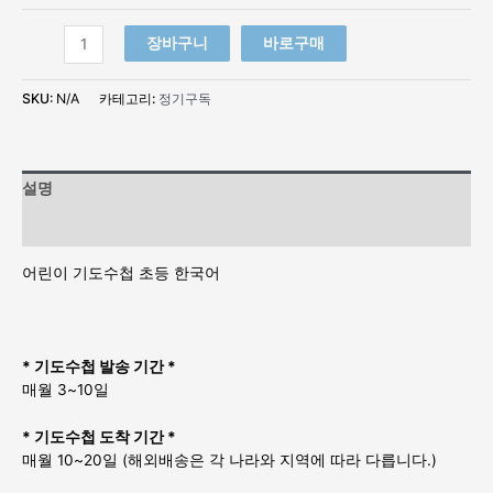
정
장바구니
바로구매
기
구
SKU:
N/A
카테고리:
정기구독
독
어
린
이
설명
기
도
추가 정보
수
첩
어린이 기도수첩 초등 한국어
초
등
한
국
* 기도수첩 발송 기간 *
어
매월 3~10일
수
량
* 기도수첩 도착 기간 *
매월 10~20일 (해외배송은 각 나라와 지역에 따라 다릅니다.)