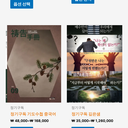
옵션 선택
정기구독
정기구독
정기구독 기도수첩 중국어
정기구독 깊은샘
₩
48,000
~
₩
168,000
₩
35,000
~
₩
1,260,000