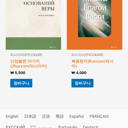
러시아어(РУССКИЙ)
러시아어(РУССКИЙ)
신앙발판 10가지
복음편지(Russian/러시
(/Russian/러시아어)
아)
₩
5,500
₩
4,000
장바구니
장바구니
English
日本語
汉语
華語
Español
FRANÇAIS
РУССКИЙ
Português
Deutsch