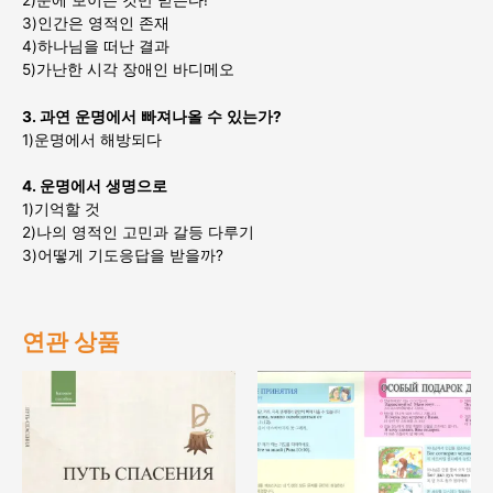
3)인간은 영적인 존재
4)하나님을 떠난 결과
5)가난한 시각 장애인 바디메오
3.
과연
운명에서
빠져나올
수
있는가
?
1)운명에서 해방되다
4.
운명에서
생명으로
1)기억할 것
2)나의 영적인 고민과 갈등 다루기
3)어떻게 기도응답을 받을까?
연관 상품