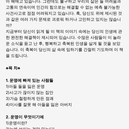
아 헤매고 있습니다. 그런데도 불구하고 우리의 삶은 늘 어려움과
고통의 연속이며 인간의 힘으로는 해결할 수 없는 예측 불가능한
사건사고로 점점 어려워지고 있습니다. 혹, 당신도 위에 제시된 것
과 같은 여러 가지 문제로 괴로워 하거나 고민하고 있지는 않습니
까?
지금부터 당신이 읽게 될 이 책의 이야기 속에는 당신의 인생에 관
한 완전한 해결책이 제시되어 있습니다. 수많은 사람들이 이 놀라
운 소식을 듣고 난 후, 행복하고 축복된 인생을 살게 될 것을 보았
습니다. 이 축복이 당신의 삶 속에 임하기를 간절히 기도하며 이 책
을 드립니다.
♣
목
차
♣
1.
운명에
빠져
있는
사람들
1)아들 둘을 잃은 운명
2)사고가 끊이지 않는 집안
3)가슴 철렁하게 만든 점괘
4)이사를 잘못 해 아들을 잃은 아버지
2.
운명이
무엇이기에
1)운명이란?
2)눈에 보이는 것만 믿는다!