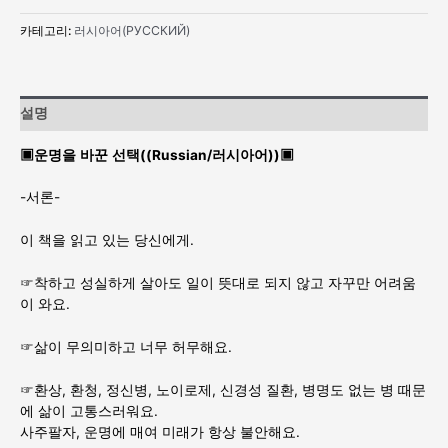
을
카테고리:
러시아어(РУССКИЙ)
바
꾼
선
택
설명
(Russian/
러
▣
운명을
바꾼
선택
(
(Russian/
러시아어
))
▣
시
아
-서론-
어)
수
이 책을 읽고 있는 당신에게.
량
☞착하고 성실하게 살아도 일이 뜻대로 되지 않고 자꾸만 어려움
이 와요.
☞삶이 무의미하고 너무 허무해요.
☞환상, 환청, 정신병, 노이로제, 신경성 질환, 병명도 없는 병 때문
에 삶이 고통스러워요.
사주팔자, 운명에 매여 미래가 항상 불안해요.